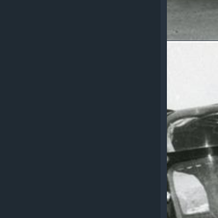
Spezial-
Karosseri
Borsani