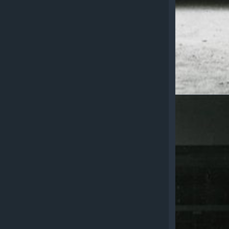
HISPANO
SUIZA 26
JUNIOR
1929
vor den
spanische
Werkshall