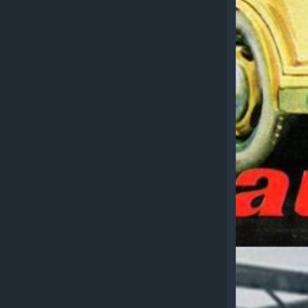
ALFA R
ROMEO
AUTOTU
1