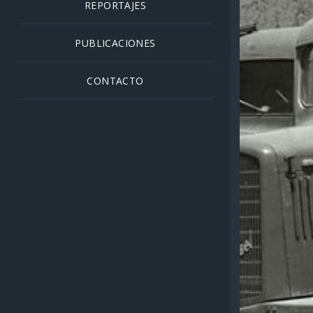
REPORTAJES
PUBLICACIONES
CONTACTO