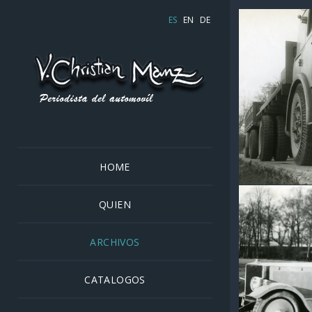
ES
EN
DE
PEGASO I
1949
Los proto
el motor d
faros rec
HOME
QUIEN
ARCHIVOS
CATALOGOS