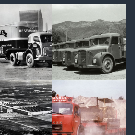
FAP
E 3000
1960
Camiones de la antigua
so pesado americano
Yugoslavia, licencia Saurer
s cincuenta
Austria
ID BARAJAS
SAURER D330