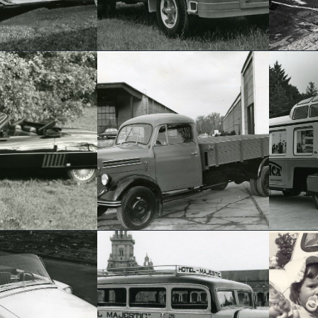
¿Quien se acuerda que
1956
 EIGHT
Lancia tambien fabricaba
La pl
camiones?
Pegas
BORGWARD 1 1/2 TON
B1500
OM 
1953
CARR
Un camión Borgward
delante de las
Una r
 6 WHEELER
instalaciones del
espec
fabricante ya desaparecido
Form