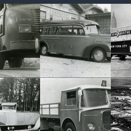
I DIESEL
ALFA ROMEO BUS
WHIL
1950
tipos Pegaso con
Carrocería especial de
1954
iesel llevaron
Varesina para un autocar
El pe
tangulares
Alfa Romeo
de lo
LANCIA ESATAU B
MADR