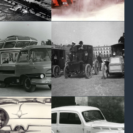
anta de ENASA
De duro trabajo en una
o en construcción
cantera de Istambul
TAXIS ELÉCTRICOS
CABEZA TRACTORA
FRANCESES JEANTAUD /
OCERIA BORSANI
KRIÈGER
ealización muy
1898
ifica para la empresa
Un concurso de taxis
ica
eléctricos en Paris